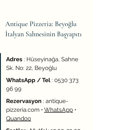
Antique Pizzeria: Beyoğlu 
İtalyan Sahnesinin Başyapıtı
Adres
 : Hüseyinağa, Sahne 
Sk. No: 22, Beyoğlu
WhatsApp / Tel
 : 0530 373 
96 99
Rezervasyon
 : 
antique-
pizzeria.com
 • 
WhatsApp
 • 
Quandoo