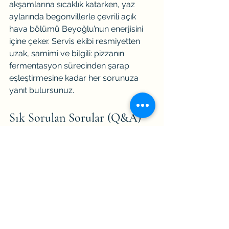
akşamlarına sıcaklık katarken, yaz 
aylarında begonvillerle çevrili açık 
hava bölümü Beyoğlu’nun enerjisini 
içine çeker. Servis ekibi resmiyetten 
uzak, samimi ve bilgili: pizzanın 
fermentasyon sürecinden şarap 
eşleştirmesine kadar her sorunuza 
yanıt bulursunuz.
Sık Sorulan Sorular (Q&A)
Odun ateşinde pizza ile normal 
fırında pizza arasında lezzet farkı var 
mı?
Evet. Odun ateşinde pişen pizza, 
yüksek ısıda kısa sürede pişerek 
kenarlarda hafif bir yanık iz ve is 
kokusu bırakıyor. Hamur hem çıtır 