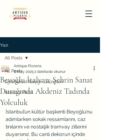
Yazı
All Posts
Antique Pizzeria
All Posts
8 May 2025
2 dakikada okunur
Beyoğlu İtalyan: Şehrin Sanat
Geleneksel İtalyan Lezzetleri
Durağında Akdeniz Tadında
İstanbul Pizza
Yolculuk
İstanbul’un kültür başkenti Beyoğlu’nu 
adımlarken sokak ressamlarını, caz 
tınılarını ve nostaljik tramvay zillerini 
duyarsınız. Bu canlı dekorun içinde 