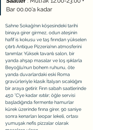
Saatler
 : Mutfak 12.00-23.00 • 
Bar 00.00’a kadar
Sahne Sokağı’nın köşesindeki tarihi 
binaya girer girmez, odun ateşinin 
hafif is kokusu ve taş fırından yükselen 
çıtırtı Antique Pizzeria’nın atmosferini 
tanımlar. Yüksek tavanlı salon, bir 
yanda ahşap masalar ve loş ışıklarla 
Beyoğlu’nun bohem ruhunu, öte 
yanda duvarlardaki eski Roma 
gravürleriyle klasik İtalyan sıcaklığını 
bir araya getirir. Fırın sabah saatlerinde 
450 °C’ye kadar ısıtılır; öğle servisi 
başladığında fermente hamurlar 
kürek üzerinde fırına girer, 90 saniye 
sonra kenarları leopar lekeli, ortası 
yumuşak nefis pizzalar olarak 