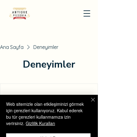
Ana Sayfa
Deneyimler
Deneyimler
Web sitemizle olan etkileşiminizi görmek
için çerezleri kullanıyoruz. Kabul ederek
bu tür çerezleri kullanmamıza izin
verirsiniz.
Gizlilik Kuralları
We're not offering any experiences at the
moment. Check back soon.